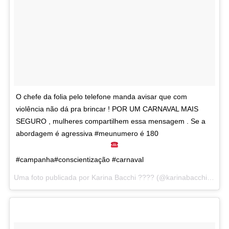
O chefe da folia pelo telefone manda avisar que com
violência não dá pra brincar ! POR UM CARNAVAL MAIS
SEGURO , mulheres compartilhem essa mensagem . Se a
abordagem é agressiva #meunumero é 180
#campanha#conscientização #carnaval
Uma foto publicada por Karina Bacchi ???? (@karinabacchi) em
F