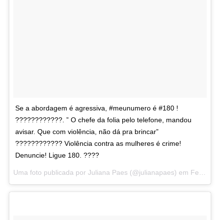
Se a abordagem é agressiva, #meunumero é #180 !
????????????. ” O chefe da folia pelo telefone, mandou
avisar. Que com violência, não dá pra brincar”
???????????? Violência contra as mulheres é crime!
Denuncie! Ligue 180. ????
Uma foto publicada por Juliana Paes (@julianapaes) em
Fev 6, 2016 às 9:18 PST