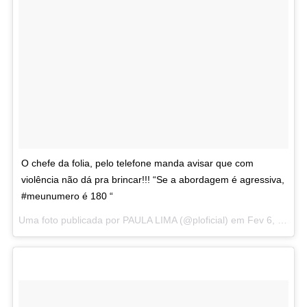
O chefe da folia, pelo telefone manda avisar que com
violência não dá pra brincar!!! “Se a abordagem é agressiva,
#meunumero é 180 “
Uma foto publicada por PAULA LIMA (@ploficial) em
Fev 6, 2016 às 9:05 PST