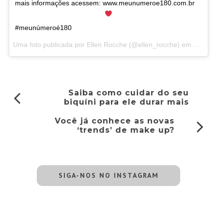
mais informações acessem: www.meunumeroe180.com.br
#meunúmeroé180
Uma foto publicada por Ellen Rocche (@ellen_rocche) em
Fev 7, 
Saiba como cuidar do seu
biquíni para ele durar mais
Você já conhece as novas
‘trends’ de make up?
SIGA-NOS NO INSTAGRAM