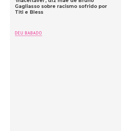
‘Inaceitável’, diz mãe de Bruno
Gagliasso sobre racismo sofrido por
Titi e Bless
DEU BABADO