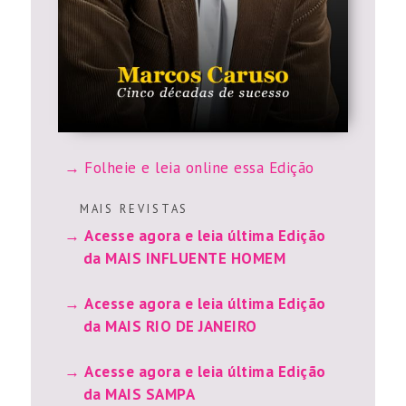
Folheie e leia online essa Edição
M A I S R E V I S T A S
Acesse agora e leia última Edição
da MAIS INFLUENTE HOMEM
Acesse agora e leia última Edição
da MAIS RIO DE JANEIRO
Acesse agora e leia última Edição
da MAIS SAMPA