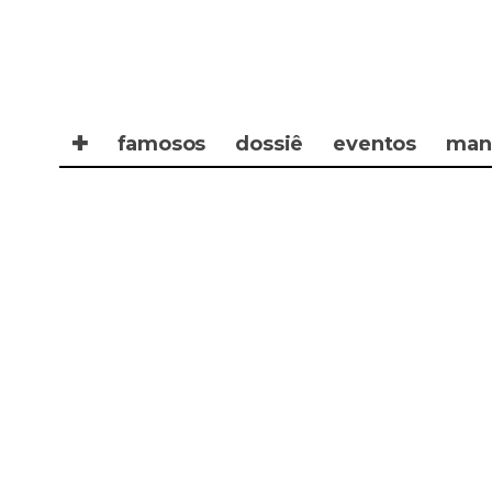
✚
famosos
dossiê
eventos
man