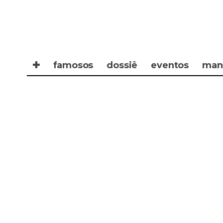
✚
famosos
dossiê
eventos
man