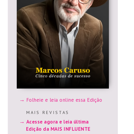
Folheie e leia online essa Edição
M A I S R E V I S T A S
Acesse agora e leia última
Edição da MAIS INFLUENTE