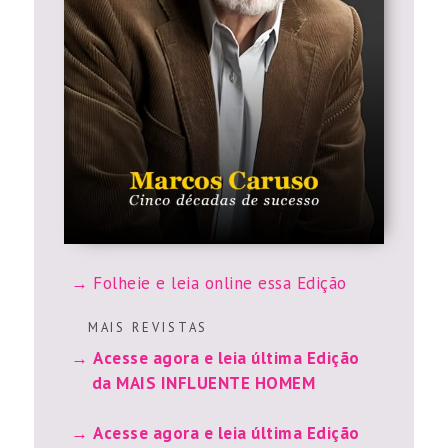
Folheie e leia online essa Edição
M A I S R E V I S T A S
Acesse agora e leia última Edição
da MAIS INFLUENTE HOMEM
Acesse agora e leia última Edição