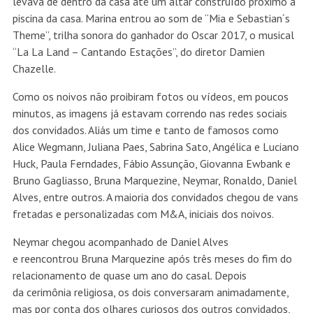
levava de dentro da casa até um altar construído próximo à
piscina da casa. Marina entrou ao som de “Mia e Sebastian´s
Theme”, trilha sonora do ganhador do Oscar 2017, o musical
“La La Land – Cantando Estações”, do diretor Damien
Chazelle.
Como os noivos não proibiram fotos ou vídeos, em poucos
minutos, as imagens já estavam correndo nas redes sociais
dos convidados. Aliás um time e tanto de famosos como
Alice Wegmann, Juliana Paes, Sabrina Sato, Angélica e Luciano
Huck, Paula Ferndades, Fábio Assunção, Giovanna Ewbank e
Bruno Gagliasso, Bruna Marquezine, Neymar, Ronaldo, Daniel
Alves, entre outros. A maioria dos convidados chegou de vans
fretadas e personalizadas com M&A, iniciais dos noivos.
Neymar chegou acompanhado de Daniel Alves
e reencontrou Bruna Marquezine após três meses do fim do
relacionamento de quase um ano do casal. Depois
da cerimônia religiosa, os dois conversaram animadamente,
mas por conta dos olhares curiosos dos outros convidados,