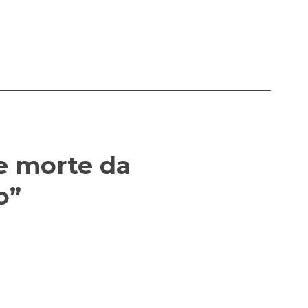
e morte da
o”