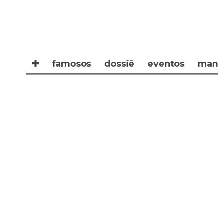
✚
famosos
dossiê
eventos
man