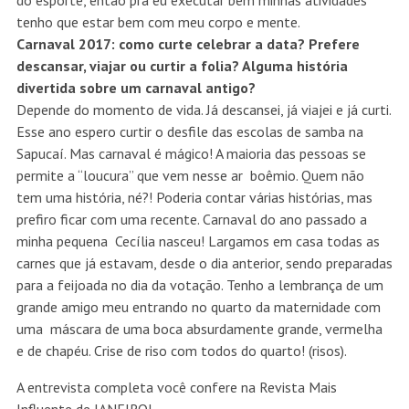
do esporte, então pra eu executar bem minhas atividades
tenho que estar bem com meu corpo e mente.
Carnaval 2017: como curte celebrar a data? Prefere
descansar, viajar ou curtir a folia? Alguma história
divertida sobre um carnaval antigo?
Depende do momento de vida. Já descansei, já viajei e já curti.
Esse ano espero curtir o desfile das escolas de samba na
Sapucaí. Mas carnaval é mágico! A maioria das pessoas se
permite a “loucura” que vem nesse ar boêmio. Quem não
tem uma história, né?! Poderia contar várias histórias, mas
prefiro ficar com uma recente. Carnaval do ano passado a
minha pequena Cecília nasceu! Largamos em casa todas as
carnes que já estavam, desde o dia anterior, sendo preparadas
para a feijoada no dia da votação. Tenho a lembrança de um
grande amigo meu entrando no quarto da maternidade com
uma máscara de uma boca absurdamente grande, vermelha
e de chapéu. Crise de riso com todos do quarto! (risos).
A entrevista completa você confere na Revista Mais