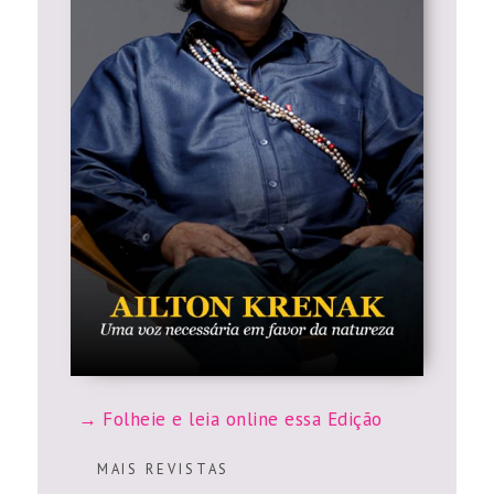
Folheie e leia online essa Edição
M A I S R E V I S T A S