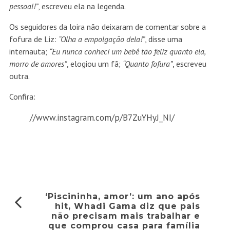
pessoal!”
, escreveu ela na legenda.
Os seguidores da loira não deixaram de comentar sobre a
fofura de Liz:
“Olha a empolgação dela!”
, disse uma
internauta;
“Eu nunca conheci um bebê tão feliz quanto ela,
morro de amores”
, elogiou um fã;
“Quanto fofura”
, escreveu
outra.
Confira:
//www.instagram.com/p/B7ZuYHyJ_NI/
‘Piscininha, amor’: um ano após
hit, Whadi Gama diz que pais
não precisam mais trabalhar e
que comprou casa para família