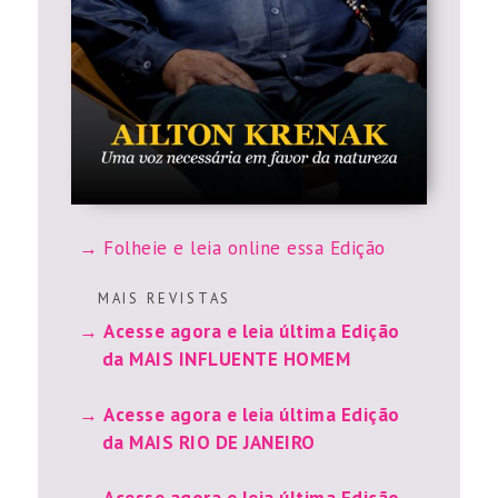
Folheie e leia online essa Edição
M A I S R E V I S T A S
Acesse agora e leia última Edição
da MAIS INFLUENTE HOMEM
Acesse agora e leia última Edição
da MAIS RIO DE JANEIRO