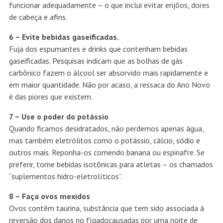
funcionar adequadamente – o que inclui evitar enjôos, dores
de cabeça e afins.
6 – Evite bebidas gaseificadas.
Fuja dos espumantes e drinks que contenham bebidas
gaseificadas. Pesquisas indicam que as bolhas de gás
carbônico
fazem o álcool ser absorvido mais rapidamente e
em maior quantidade
. Não por acaso, a ressaca do Ano Novo
é das piores que existem.
7 – Use o poder do potássio
Quando ficamos desidratados, não perdemos apenas água,
mas também
eletrólitos como o potássio, cálcio, sódio e
outros mais
. Reponha-os comendo banana ou espinafre. Se
preferir, tome bebidas isotônicas para atletas – os chamados
“suplementos hidro-eletrolíticos”.
8 – Faça ovos mexidos
Ovos
contêm taurina
, substância que tem sido
associada à
reversão dos danos no fígado
causadas por uma noite de