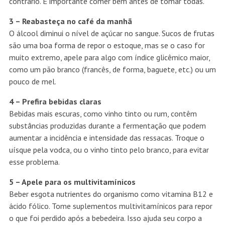
contrário
. É importante comer bem antes de tomar todas.
3 – Reabasteça no café da manhã
O álcool diminui o nível de açúcar no sangue.
Sucos de frutas
são uma
boa forma de repor o estoque
, mas se o caso for
muito extremo, apele para algo com índice glicêmico maior,
como um pão branco (francês, de forma, baguete, etc.) ou um
pouco de mel.
4 – Prefira bebidas claras
Bebidas mais escuras, como vinho tinto ou rum, contêm
substâncias produzidas durante a fermentação que podem
aumentar a incidência e intensidade das ressacas.
Troque o
uísque pela vodca
, ou o vinho tinto pelo branco, para evitar
esse problema.
5 – Apele para os multivitamínicos
Beber
esgota nutrientes do organismo
como vitamina B12 e
ácido fólico. Tome suplementos multivitamínicos para repor
o que foi perdido após a bebedeira. Isso ajuda seu corpo a