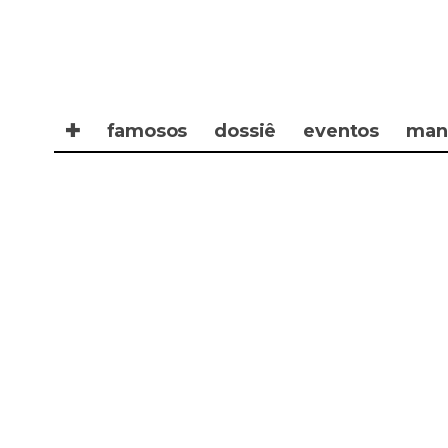
✚
famosos
dossiê
eventos
man