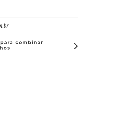
m.br
 para combinar
nhos