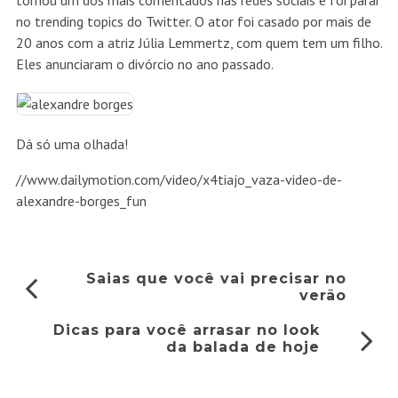
tornou um dos mais comentados nas redes sociais e foi parar
no trending topics do Twitter. O ator foi casado por mais de
20 anos com a atriz Júlia Lemmertz, com quem tem um filho.
Eles anunciaram o divórcio no ano passado.
Dá só uma olhada!
//www.dailymotion.com/video/x4tiajo_vaza-video-de-
alexandre-borges_fun
Saias que você vai precisar no
verão
Dicas para você arrasar no look
da balada de hoje