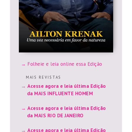
Folheie e leia online essa Edição
M A I S R E V I S T A S
Acesse agora e leia última Edição
da MAIS INFLUENTE HOMEM
Acesse agora e leia última Edição
da MAIS RIO DE JANEIRO
Acesse agora e leia última Edição