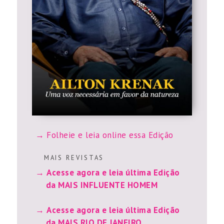
Folheie e leia online essa Edição
M A I S R E V I S T A S
Acesse agora e leia última Edição
da MAIS INFLUENTE HOMEM
Acesse agora e leia última Edição
da MAIS RIO DE JANEIRO