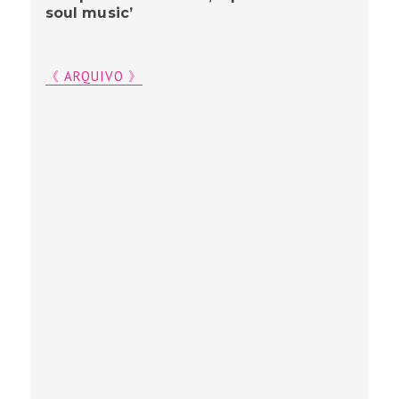
soul music’
《 ARQUIVO 》