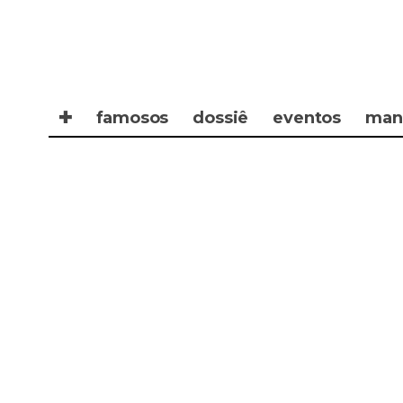
✚
famosos
dossiê
eventos
man