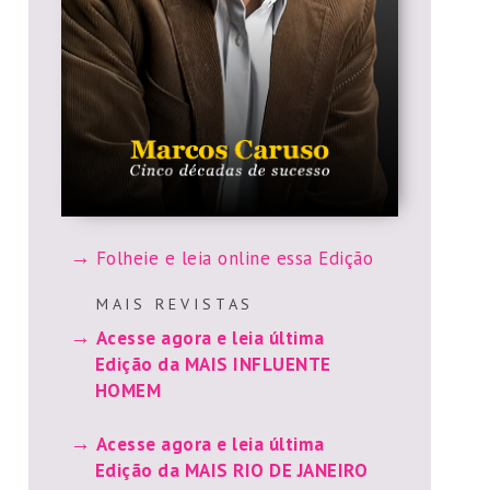
Folheie e leia online essa Edição
M A I S R E V I S T A S
Acesse agora e leia última
Edição da MAIS INFLUENTE
HOMEM
Acesse agora e leia última
Edição da MAIS RIO DE JANEIRO