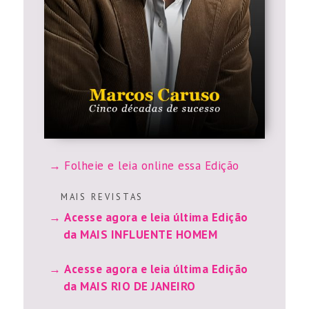
Folheie e leia online essa Edição
M A I S R E V I S T A S
Acesse agora e leia última Edição
da MAIS INFLUENTE HOMEM
Acesse agora e leia última Edição
da MAIS RIO DE JANEIRO