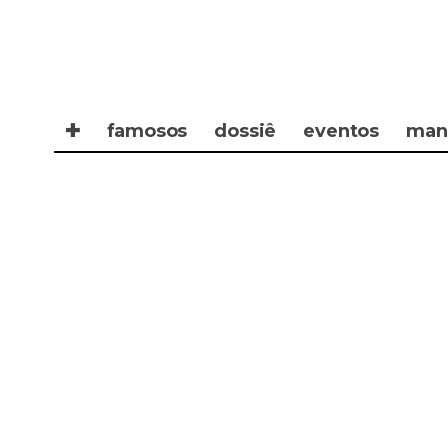
✚
famosos
dossiê
eventos
man