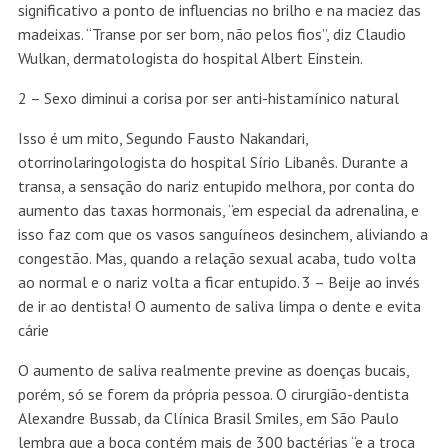
significativo a ponto de influencias no brilho e na maciez das
madeixas. “Transe por ser bom, não pelos fios”, diz Claudio
Wulkan, dermatologista do hospital Albert Einstein.
2 – Sexo diminui a corisa por ser anti-histamínico natural
Isso é um mito, Segundo Fausto Nakandari,
otorrinolaringologista do hospital Sírio Libanês. Durante a
transa, a sensação do nariz entupido melhora, por conta do
aumento das taxas hormonais, “em especial da adrenalina, e
isso faz com que os vasos sanguíneos desinchem, aliviando a
congestão. Mas, quando a relação sexual acaba, tudo volta
ao normal e o nariz volta a ficar entupido.
3 – Beije ao invés
de ir ao dentista! O aumento de saliva limpa o dente e evita
cárie
O aumento de saliva realmente previne as doenças bucais,
porém, só se forem da própria pessoa. O cirurgião-dentista
Alexandre Bussab, da Clínica Brasil Smiles, em São Paulo
lembra que a boca contém mais de 300 bactérias “e a troca