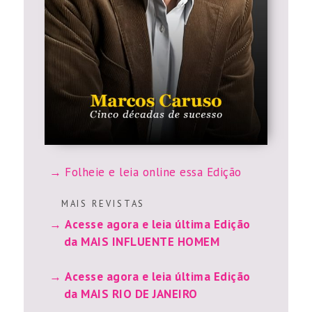
Folheie e leia online essa Edição
M A I S R E V I S T A S
Acesse agora e leia última Edição
da MAIS INFLUENTE HOMEM
Acesse agora e leia última Edição
da MAIS RIO DE JANEIRO