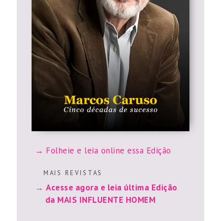
Folheie e leia online essa Edição
M A I S R E V I S T A S
Acesse agora e leia última Edição
da MAIS INFLUENTE HOMEM