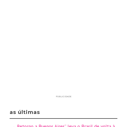
PUBLICIDADE
as últimas
Retorno a Buenos Aires” leva o Brasil de volta à