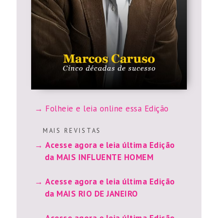
Folheie e leia online essa Edição
M A I S R E V I S T A S
Acesse agora e leia última Edição
da MAIS INFLUENTE HOMEM
Acesse agora e leia última Edição
da MAIS RIO DE JANEIRO