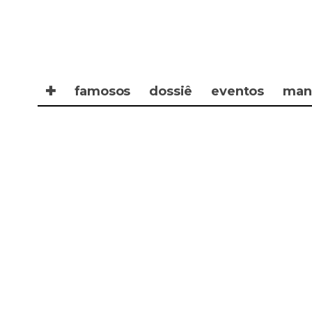
✚
famosos
dossiê
eventos
man