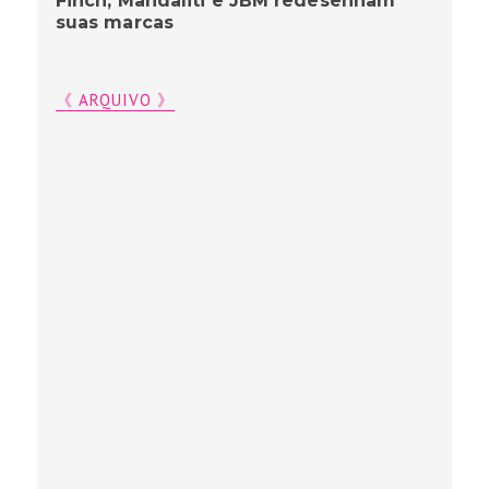
Finch, Mandaliti e JBM redesenham
suas marcas
《 ARQUIVO 》