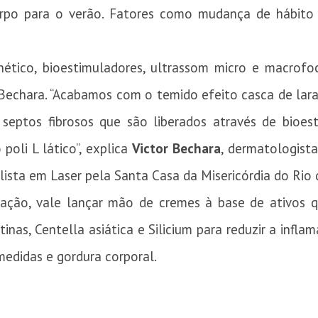
orpo para o verão. Fatores como mudança de hábit
tico, bioestimuladores, ultrassom micro e macrofo
Bechara. “Acabamos com o temido efeito casca de lara
 septos fibrosos que são liberados através de bioest
 poli L lático”, explica
Victor Bechara
, dermatologist
ista em Laser pela Santa Casa da Misericórdia do Rio d
ação, vale lançar mão de cremes à base de ativos 
tinas, Centella asiática e Silicium para reduzir a inf
 medidas e gordura corporal.