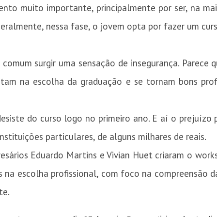
nto muito importante, principalmente por ser, na maio
eralmente, nessa fase, o jovem opta por fazer um curs
 é comum surgir uma sensação de insegurança. Parece
ertam na escolha da graduação e se tornam bons profi
desiste do curso logo no primeiro ano. E aí o prejuíz
stituições particulares, de alguns milhares de reais.
esários Eduardo Martins e Vivian Huet criaram o work
s na escolha profissional, com foco na compreensão das
te.