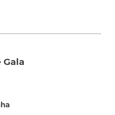
e Gala
nha