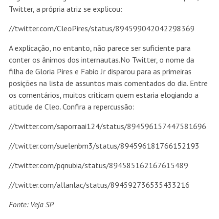
Twitter, a própria atriz se explicou:
//twitter.com/CleoPires/status/894599042042298369
A explicação, no entanto, não parece ser suficiente para
conter os ânimos dos internautas.No Twitter, o nome da
filha de Gloria Pires e Fabio Jr disparou para as primeiras
posições na lista de assuntos mais comentados do dia. Entre
os comentários, muitos criticam quem estaria elogiando a
atitude de Cleo. Confira a repercussão:
//twitter.com/saporraai124/status/894596157447581696
//twitter.com/suelenbm3/status/894596181766152193
//twitter.com/pqnubia/status/894585162167615489
//twitter.com/allanlac/status/894592736535433216
Fonte: Veja SP