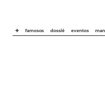
✚
famosos
dossiê
eventos
man