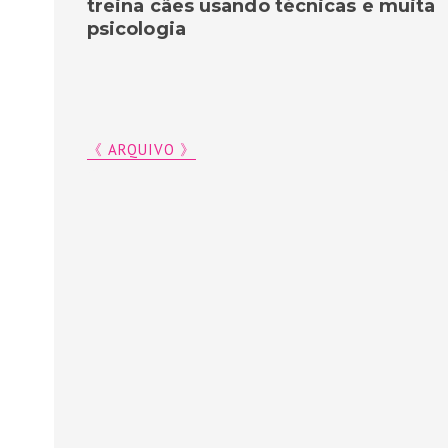
treina cães usando técnicas e muita
psicologia
《 ARQUIVO 》