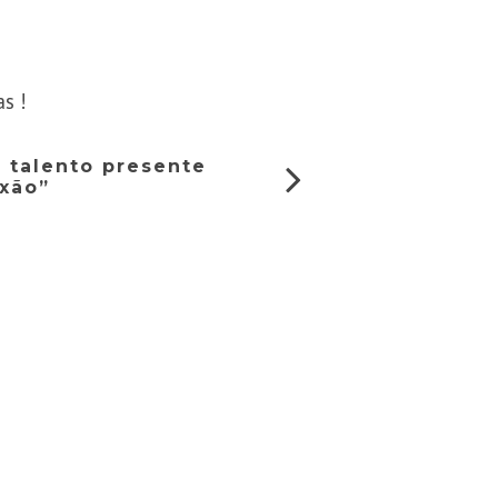
as !
m talento presente
xão”