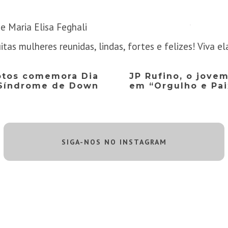
 e Maria Elisa Feghali
tas mulheres reunidas, lindas, fortes e felizes! Viva el
fotos comemora Dia
JP Rufino, o jove
 Síndrome de Down
em “Orgulho e Pai
SIGA-NOS NO INSTAGRAM