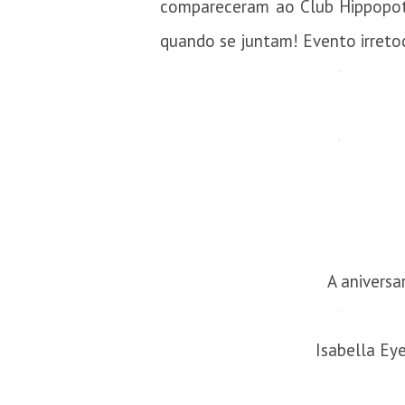
compareceram ao Club Hippopotam
quando se juntam! Evento irreto
A aniversa
Isabella Ey