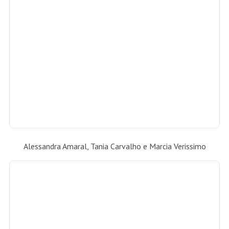
Alessandra Amaral, Karina Nigri e Denise Grassi
EXCLUSIVO: Francisca Pereira
será a musa do Bloco do Copa
Acessório da vez, chapéu de
palha é a novidade do verão
SIGA-NOS NO INSTAGRAM