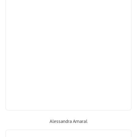
Alessandra Amaral, Tania Carvalho e Marcia Verissimo