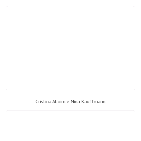
Claudia Jannuzzi, Micheline Thomé e Marcelo Hicho