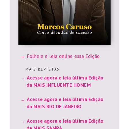
Folheie e leia online essa Edição
M A I S R E V I S T A S
Acesse agora e leia última Edição
da MAIS INFLUENTE HOMEM
Acesse agora e leia última Edição
da MAIS RIO DE JANEIRO
Acesse agora e leia última Edição
da MAIS SAMPA