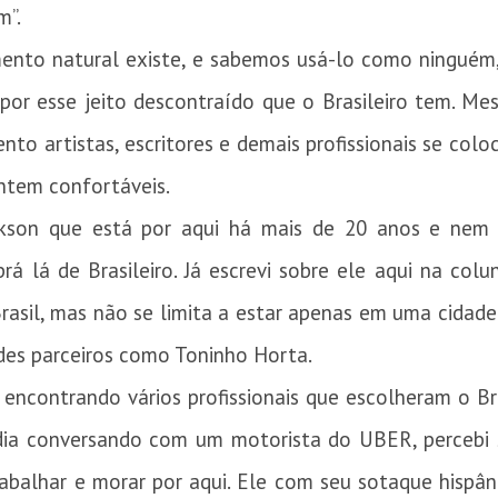
m”.
to natural existe, e sabemos usá-lo como ninguém, 
 por esse jeito descontraído que o Brasileiro tem. M
to artistas, escritores e demais profissionais se col
entem confortáveis.
ckson que está por aqui há mais de 20 anos e nem 
prá lá de Brasileiro. Já escrevi sobre ele aqui na co
rasil, mas não se limita a estar apenas em uma cidade
des parceiros como Toninho Horta.
contrando vários profissionais que escolheram o Bras
dia conversando com um motorista do UBER, percebi 
balhar e morar por aqui. Ele com seu sotaque hispânic