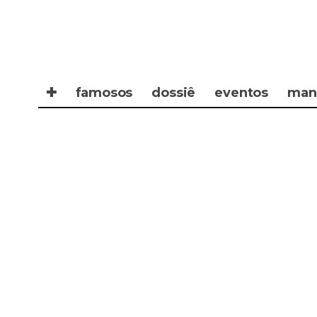
✚
famosos
dossiê
eventos
man