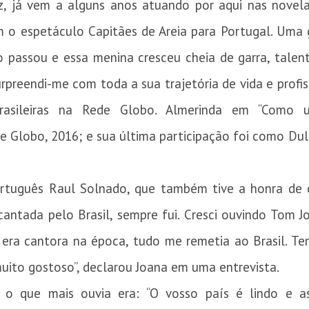
z, já vem a alguns anos atuando por aqui nas novela
 o espetáculo Capitães de Areia para Portugal. Uma g
o passou e essa menina cresceu cheia de garra, talen
urpreendi-me com toda a sua trajetória de vida e profi
rasileiras na Rede Globo. Almerinda em “Como 
ede Globo, 2016; e sua última participação foi como 
rtuguês Raul Solnado, que também tive a honra de 
cantada pelo Brasil, sempre fui. Cresci ouvindo Tom Jo
 era cantora na época, tudo me remetia ao Brasil. Te
uito gostoso”, declarou Joana em uma entrevista.
o que mais ouvia era: “O vosso país é lindo e as