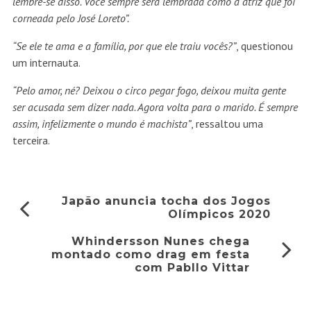
lembre-se disso. Você sempre será lembrada como a atriz que foi
corneada pelo José Loreto”.
“Se ele te ama e a família, por que ele traiu vocês?”
, questionou
um internauta.
“Pelo amor, né? Deixou o circo pegar fogo, deixou muita gente
ser acusada sem dizer nada. Agora volta para o marido. É sempre
assim, infelizmente o mundo é machista”
, ressaltou uma
terceira.
Japão anuncia tocha dos Jogos
Olímpicos 2020
Whindersson Nunes chega
montado como drag em festa
com Pabllo Vittar