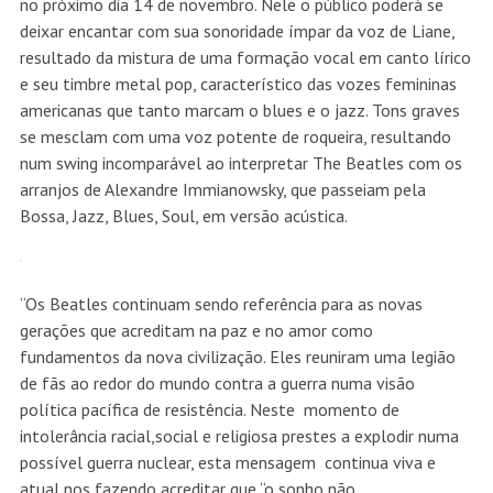
no próximo dia 14 de novembro. Nele o público poderá se
deixar encantar com sua sonoridade ímpar da voz de Liane,
resultado da mistura de uma formação vocal em canto lírico
e seu timbre metal pop, característico das vozes femininas
americanas que tanto marcam o blues e o jazz. Tons graves
se mesclam com uma voz potente de roqueira, resultando
num swing incomparável ao interpretar The Beatles com os
arranjos de Alexandre Immianowsky, que passeiam pela
Bossa, Jazz, Blues, Soul, em versão acústica.
“Os Beatles continuam sendo referência para as novas
gerações que acreditam na paz e no amor como
fundamentos da nova civilização. Eles reuniram uma legião
de fãs ao redor do mundo contra a guerra numa visão
política pacífica de resistência. Neste momento de
intolerância racial,social e religiosa prestes a explodir numa
possível guerra nuclear, esta mensagem continua viva e
atual nos fazendo acreditar que “o sonho não