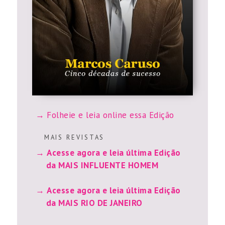
Folheie e leia online essa Edição
M A I S R E V I S T A S
Acesse agora e leia última Edição
da MAIS INFLUENTE HOMEM
Acesse agora e leia última Edição
da MAIS RIO DE JANEIRO