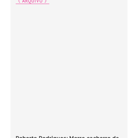
《 ARQUIVO 》