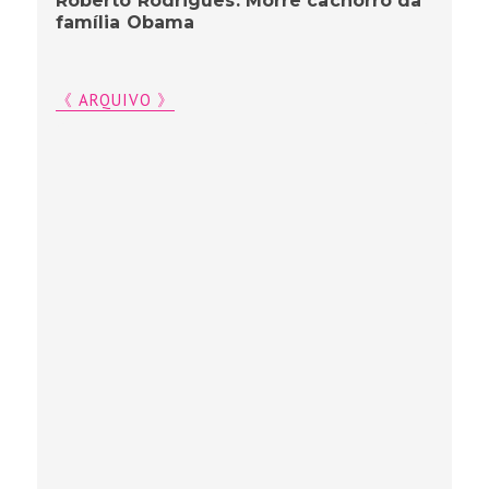
Roberto Rodrigues: Morre cachorro da
família Obama
《 ARQUIVO 》