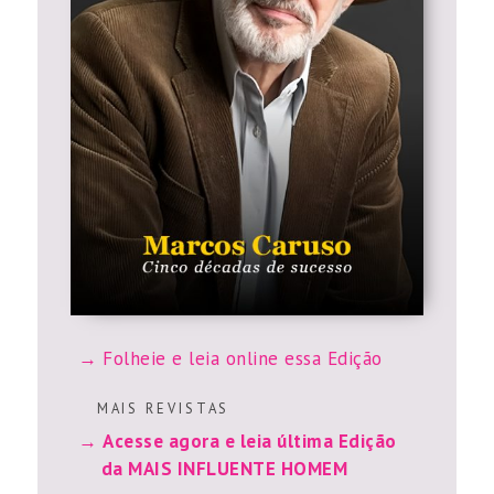
Folheie e leia online essa Edição
M A I S R E V I S T A S
Acesse agora e leia última Edição
da MAIS INFLUENTE HOMEM