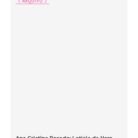
《 ARQUIVO 》