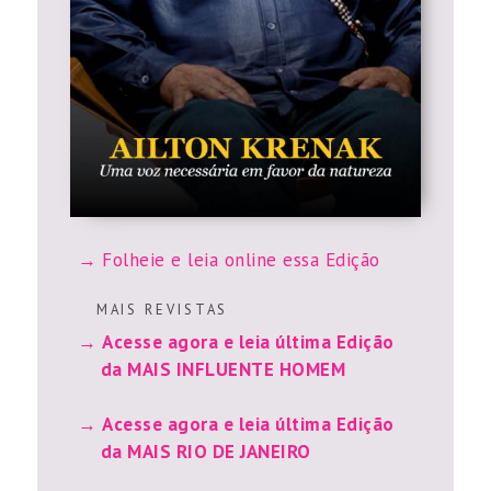
Folheie e leia online essa Edição
M A I S R E V I S T A S
Acesse agora e leia última Edição
da MAIS INFLUENTE HOMEM
Acesse agora e leia última Edição
da MAIS RIO DE JANEIRO