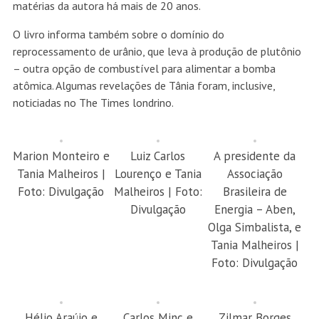
matérias da autora há mais de 20 anos.
O livro informa também sobre o domínio do
reprocessamento de urânio, que leva à produção de plutônio
– outra opção de combustível para alimentar a bomba
atômica. Algumas revelações de Tânia foram, inclusive,
noticiadas no The Times londrino.
Marion Monteiro e
Luiz Carlos
A presidente da
Tania Malheiros |
Lourenço e Tania
Associação
Foto: Divulgação
Malheiros | Foto:
Brasileira de
Divulgação
Energia – Aben,
Olga Simbalista, e
Tania Malheiros |
Foto: Divulgação
Hélio Araújo e
Carlos Minc e
Zilmar Borges