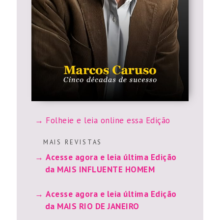
Folheie e leia online essa Edição
M A I S R E V I S T A S
Acesse agora e leia última Edição
da MAIS INFLUENTE HOMEM
Acesse agora e leia última Edição
da MAIS RIO DE JANEIRO