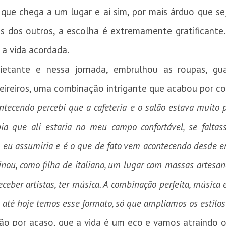
e chega a um lugar e ai sim, por mais árduo que sej
s dos outros, a escolha é extremamente gratificante.
 a vida acordada.
ietante e nessa jornada, embrulhou as roupas, gu
eireiros, uma combinação intrigante que acabou por co
tecendo percebi que a cafeteria e o salão estava muito p
a que ali estaria no meu campo confortável, se falta
s eu assumiria e é o que de fato vem acontecendo desde e
ou, como filha de italiano, um lugar com massas artesan
ceber artistas, ter música. A combinação perfeita, músic
e até hoje temos esse formato, só que ampliamos os estilos
são por acaso, que a vida é um eco e vamos atraindo 