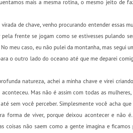
uentamos mais a mesma rotina, o mesmo jeito de faz
 virada de chave, venho procurando entender essas mu
 pela frente se jogam como se estivesses pulando 
 No meu caso, eu não pulei da montanha, mas segui um 
 para o outro lado do oceano até que me deparei com
rofunda natureza, achei a minha chave e virei criand
ic aconteceu. Mas não é assim com todas as mulheres
 até sem você perceber. Simplesmente você acha que
a forma de viver, porque deixou acontecer e não é… 
s as coisas não saem como a gente imagina e ficamos