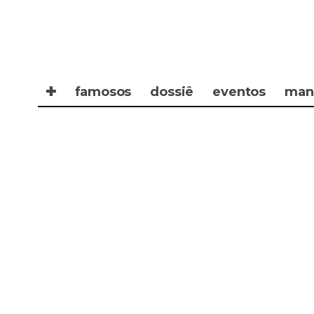
✚
famosos
dossiê
eventos
man