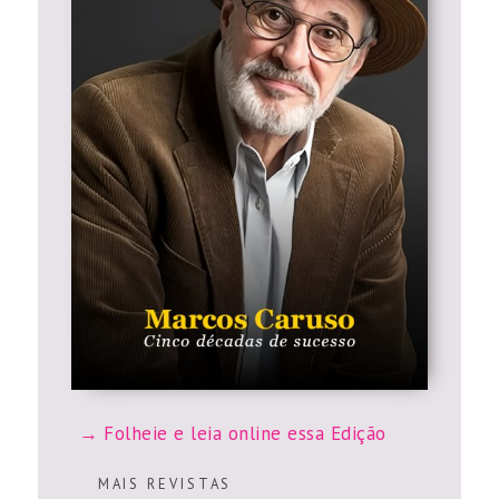
Folheie e leia online essa Edição
M A I S R E V I S T A S