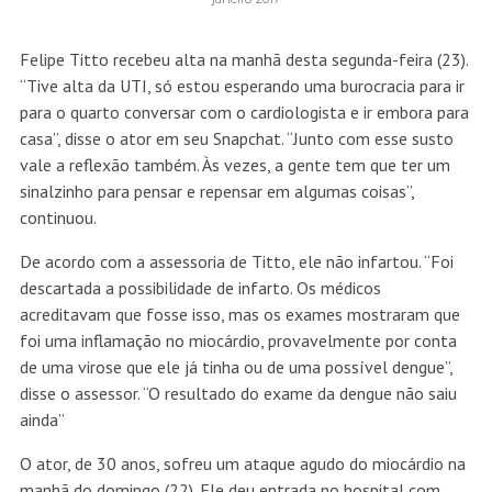
Felipe Titto recebeu alta na manhã desta segunda-feira (23).
“Tive alta da UTI, só estou esperando uma burocracia para ir
para o quarto conversar com o cardiologista e ir embora para
casa”, disse o ator em seu Snapchat. “Junto com esse susto
vale a reflexão também. Às vezes, a gente tem que ter um
sinalzinho para pensar e repensar em algumas coisas”,
continuou.
De acordo com a assessoria de Titto, ele não infartou. “Foi
descartada a possibilidade de infarto. Os médicos
acreditavam que fosse isso, mas os exames mostraram que
foi uma inflamação no miocárdio, provavelmente por conta
de uma virose que ele já tinha ou de uma possível dengue”,
disse o assessor. “O resultado do exame da dengue não saiu
ainda”
O ator, de 30 anos, sofreu um ataque agudo do miocárdio na
manhã do domingo (22). Ele deu entrada no hospital com