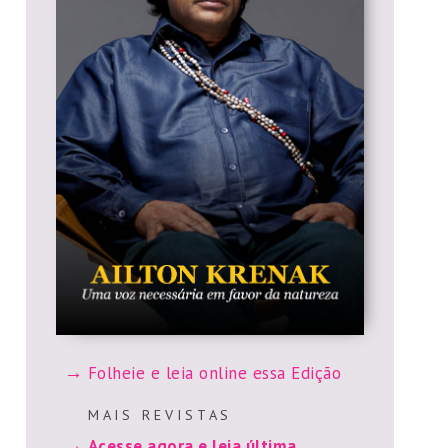
Folheie e leia online essa Edição
M A I S R E V I S T A S
Acesse agora e leia última