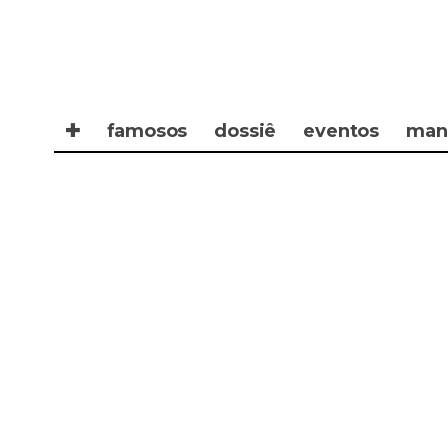
✚
famosos
dossiê
eventos
man