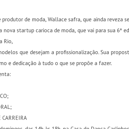
 e produtor de moda, Wallace safra, que ainda reveza
 nova startup carioca de moda, que vai para sua 6ª e
a Rio,
delos que desejam a profissionalização. Sua proposta
ismo e dedicação à tudo o que se propõe a fazer.
enta:
CO;
ORAL;
E CARREIRA
 domingos, das 14h às 18h, na Casa de Dança Carlinhos