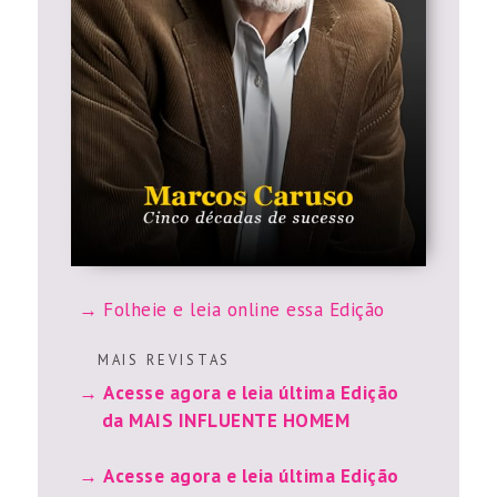
Folheie e leia online essa Edição
M A I S R E V I S T A S
Acesse agora e leia última Edição
da MAIS INFLUENTE HOMEM
Acesse agora e leia última Edição