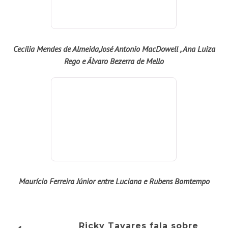
Maurício Ferreira Júnior entre Luciana e Rubens Bomtempo
Ricky Tavares fala sobre
carreira, autoestima e revela
ansiedade para estreia de
Maldivas: “Estava contando as
horas”
Miriam Freitas: LUCAS LUCCO
DIVULGA PARCERIAS COM
DILSINHO E GAAB NA ÚLTIMA
TEMPORADA DE “ROLÊ
DIFERENCIADO
SIGA-NOS NO INSTAGRAM