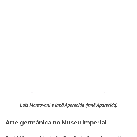
Luiz Mantovani e Irmã Aparecida (irmã Aparecida)
Arte germânica no Museu Imperial
Em 1999, o casal Maria Cecília e Paulo Geyer doou ao Museu
Imperial, em Petrópolis, sua coleção de arte.. Em 2014,
a Coleção Geyer foi tombada pelo Instituto do Patrimônio
Histórico e Artístico Nacional, tornando-se Patrimônio
Cultural do Brasil. Os curadores Maurício Vicente Ferreira
Júnior, diretor do Museu Imperial, e o historiador de
arte Rafael Cardoso selecionaram 200 obras, para
reconstituir parte da contribuição germânica à formação
cultural do Brasil do século XIX, completada por peças do
acervo do Museu Imperial.
Nasceu, assim, a mostra O Olhar Germânico na Gênese do
Brasil, em cartaz no Museu Imperial..O frio de 9 graus ajudou
na elegância da expo. Até o prefeito Rubens Bomtempo, de