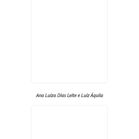
Cecília Mendes de Almeida,José Antonio MacDowell , Ana Luiza
Rego e Álvaro Bezerra de Mello