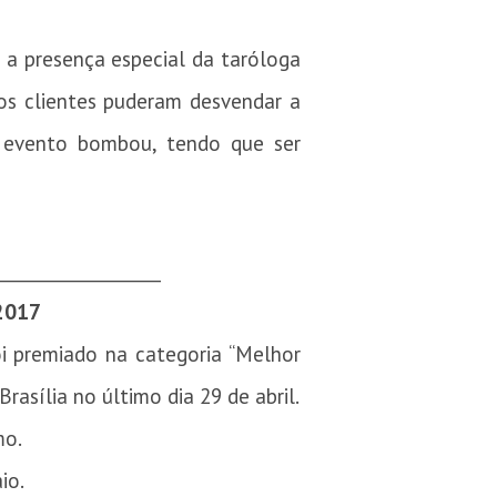
m a presença especial da taróloga
os clientes puderam desvendar a
 evento bombou, tendo que ser
___________________
 2017
i premiado na categoria “Melhor
rasília no último dia 29 de abril.
mo.
io.