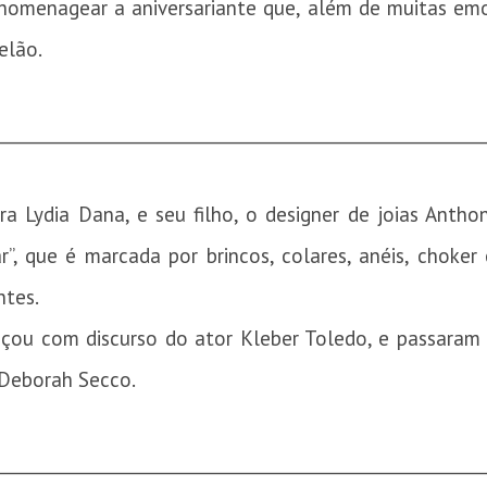
 homenagear a aniversariante que, além de muitas emo
elão.
________________________________________________________
ra Lydia Dana, e seu filho, o designer de joias Anth
, que é marcada por brincos, colares, anéis, choker 
ntes.
ou com discurso do ator Kleber Toledo, e passaram
 Deborah Secco.
________________________________________________________