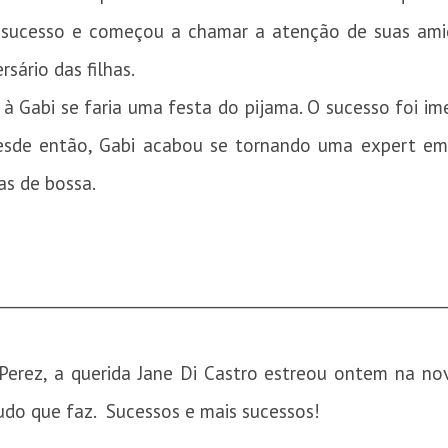
z sucesso e começou a chamar a atenção de suas ami
rsário das filhas.
 à Gabi se faria uma festa do pijama. O sucesso foi i
esde então, Gabi acabou se tornando uma expert em f
as de bossa.
________________________________________________________
 Perez, a querida Jane Di Castro estreou ontem na no
udo que faz. Sucessos e mais sucessos!
________________________________________________________