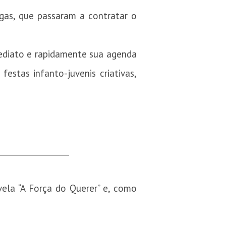
gas, que passaram a contratar o
mediato e rapidamente sua agenda
estas infanto-juvenis criativas,
__________________
vela “A Força do Querer” e, como
__________