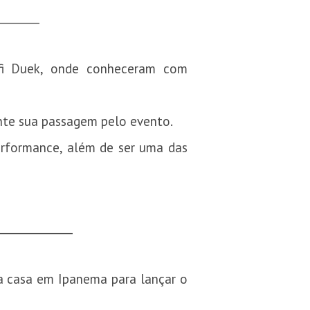
________
ufi Duek, onde conheceram com
ante sua passagem pelo evento.
erformance, além de ser uma das
______________
ua casa em Ipanema para lançar o