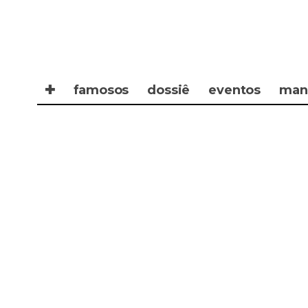
✚
famosos
dossiê
eventos
man