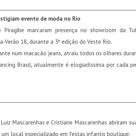
________________________________________________________
restigiam evento de moda no Rio
tê Piragibe marcaram presença no showroom da T
a-Verão 18, durante a 3ª edição do Veste Rio.
rante num macacão jeans, atraiu todos os olhares dur
ncing Brasil, atualmente é elogiadíssima por cada p
________________________________________________________
 Luiz Mascarenhas e Cristiane Mascarenhas abriram s
um local especializado em festas infantis boutique.