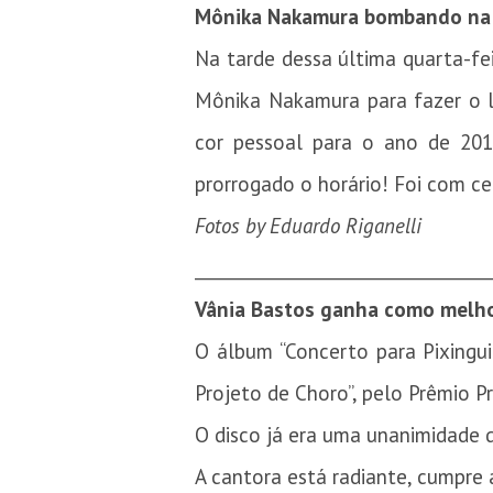
Mônika Nakamura bombando na B
Na tarde dessa última quarta-fei
Mônika Nakamura para fazer o l
cor pessoal para o ano de 20
prorrogado o horário! Foi com ce
Fotos by Eduardo Riganelli
_________________________________
Vânia Bastos ganha como melhor
O álbum “Concerto para Pixingu
Projeto de Choro”, pelo Prêmio Pr
O disco já era uma unanimidade d
A cantora está radiante, cumpre 