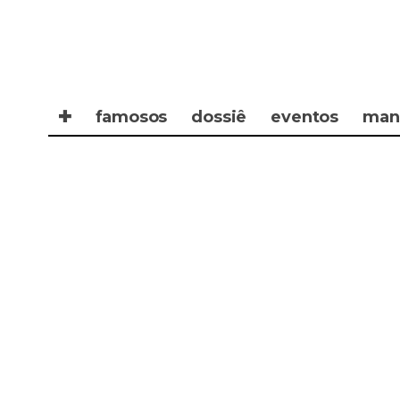
✚
famosos
dossiê
eventos
man