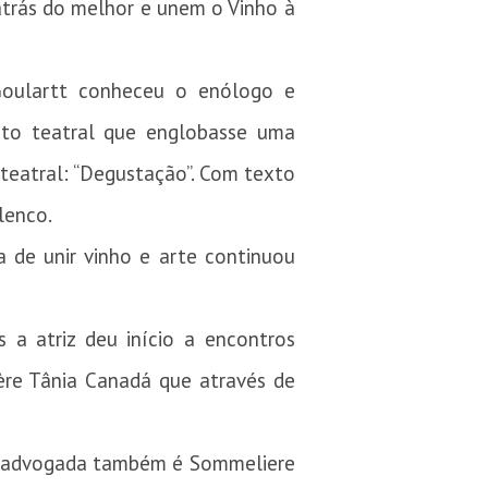
 atrás do melhor e unem o Vinho à
 Goulartt conheceu o enólogo e
eto teatral que englobasse uma
 teatral: “Degustação”. Com texto
lenco.
a de unir vinho e arte continuou
 a atriz deu início a encontros
ère Tânia Canadá que através de
e advogada também é Sommeliere