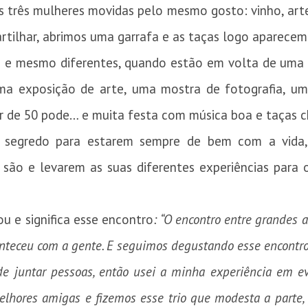
sas três mulheres movidas pelo mesmo gosto: vinho, arte
rtilhar, abrimos uma garrafa e as taças logo aparecem
a e mesmo diferentes, quando estão em volta de uma 
ma exposição de arte, uma mostra de fotografia, u
r de 50 pode… e muita festa com música boa e taças ch
o segredo para estarem sempre de bem com a vida,
são e levarem as suas diferentes experiências para o
ou e significa esse encontro
: “O encontro entre grandes a
conteceu com a gente. E seguimos degustando esse encontro
de juntar pessoas, então usei a minha experiência em ev
 melhores amigas e fizemos esse trio que modesta a part