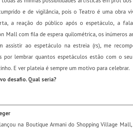
todas as minhas possibilidades artísticas em prol dos
cumprido e de vigilância, pois o Teatro é uma obra v
erta, a reação do público após o espetáculo, a fa
n Mall com fila de espera quilométrica, os inúmeros a
m assistir ao espetáculo na estreia (rs), me reco
as por lembrar quantos espetáculos estão com o seu
zinho. E ver plateia é sempre um motivo para celebrar.
o desafio. Qual seria?
________________________________________________________
eger
ançou na Boutique Armani do Shopping Village Mall, 