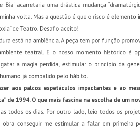
o e Bia” acarretaria uma drástica mudança “dramatúrg
 minha volta. Mas a questão é que o risco é elemento i
xia” de Teatro. Desafio aceito!
adura está na ambiência. A peça tem por função promo
mbiente teatral. E o nosso momento histórico é op
sgatar a magia perdida, estimular o princípio da gene
 humano já combalido pelo hábito.
azer aos palcos espetáculos impactantes e ao mes
a” de 1994. O que mais fascina na escolha de um no
s todos os dias. Por outro lado, leio todos os proje
obra conseguir me estimular a falar em primeira p