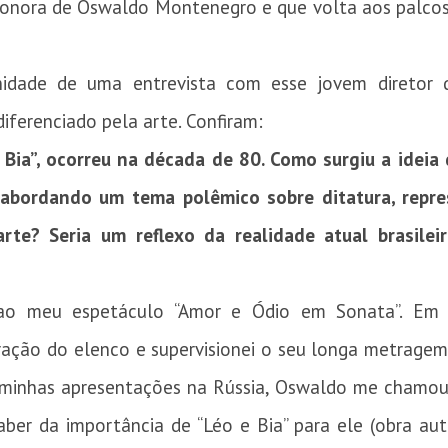
 sonora de Oswaldo Montenegro e que volta aos palco
nidade de uma entrevista com esse jovem diretor
diferenciado pela arte. Confiram:
Bia”, ocorreu na década de 80. Como surgiu a idei
 abordando um tema polêmico sobre ditatura, repre
rte? Seria um reflexo da realidade atual brasile
ao meu espetáculo “Amor e Ódio em Sonata”. Em 
aração do elenco e supervisionei o seu longa metragem
s minhas apresentações na Rússia, Oswaldo me chamou p
aber da importância de “Léo e Bia” para ele (obra aut