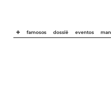
✚
famosos
dossiê
eventos
man