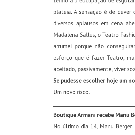
tenho a preocupação de esgotar 
plateia. A sensação é de dever 
diversos aplausos em cena ab
Madalena Salles, o Teatro Fashio
arrumei porque não conseguira
esforço que é fazer Teatro, m
aceitado, passivamente, viver so
Se pudesse escolher hoje um nov
Um novo risco.
_________________________________
Boutique Armani recebe Manu B
No último dia 14, Manu Berger l