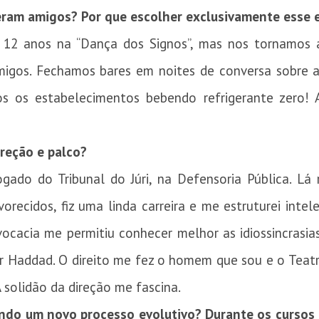
eram amigos? Por que escolher exclusivamente esse 
 12 anos na “Dança dos Signos”, mas nos tornamos
igos. Fechamos bares em noites de conversa sobre arte
s os estabelecimentos bebendo refrigerante zero! 
ireção e palco?
do do Tribunal do Júri, na Defensoria Pública. Lá 
recidos, fiz uma linda carreira e me estruturei intel
cacia me permitiu conhecer melhor as idiossincrasia
Amir Haddad. O direito me fez o homem que sou e o Tea
 solidão da direção me fascina.
ndo um novo processo evolutivo? Durante os cursos 