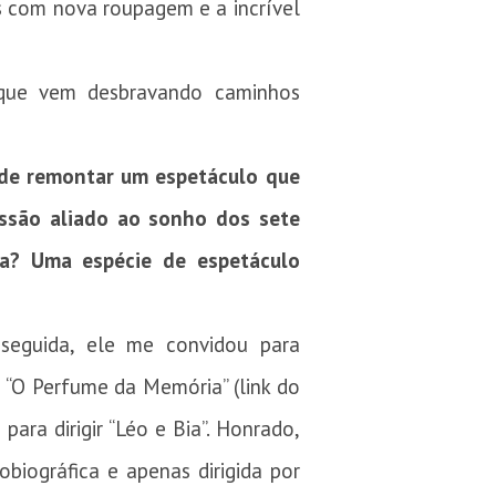
s com nova roupagem e a incrível
 que vem desbravando caminhos
a de remontar um espetáculo que
ssão aliado ao sonho dos sete
ira? Uma espécie de espetáculo
seguida, ele me convidou para
 “O Perfume da Memória” (link do
ara dirigir “Léo e Bia”. Honrado,
obiográfica e apenas dirigida por