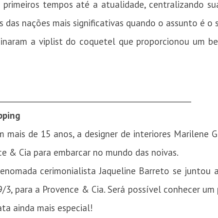
s primeiros tempos até a atualidade, centralizando s
s das nações mais significativas quando o assunto é o 
sinaram a viplist do coquetel que proporcionou um be
__________________________________________________
pping
 mais de 15 anos, a designer de interiores Marilene G
ence & Cia para embarcar no mundo das noivas.
a renomada cerimonialista Jaqueline Barreto se juntou
9/3, para a Provence & Cia. Será possível conhecer um
ta ainda mais especial!